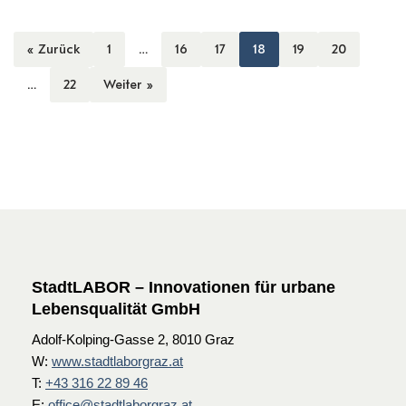
« Zurück
1
…
16
17
18
19
20
…
22
Weiter »
StadtLABOR – Innovationen für urbane
Lebensqualität GmbH
Adolf-Kolping-Gasse 2, 8010 Graz
W:
www.stadtlaborgraz.at
T:
+43 316 22 89 46
E:
office@stadtlaborgraz.at