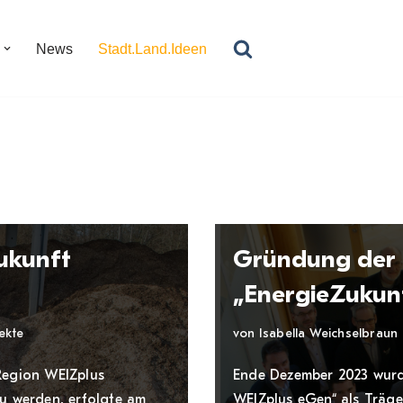
News
Stadt.Land.Ideen
ukunft
Gründung der 
„EnergieZukun
ekte
von
Isabella Weichselbraun
 Region WEIZplus
Ende Dezember 2023 wurd
zu werden, erfolgte am
WEIZplus eGen“ als Träge