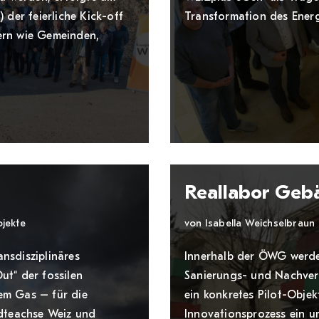
 der feierliche Kick-off
Transformation des Energ
ern wie Gemeinden,
Reallabor Geb
ojekte
von
Isabella Weichselbraun
ansdisziplinäres
Innerhalb der ÖWG werde
ut“ der fossilen
Sanierungs- und Nachverd
em Gas – für die
ein konkretes Pilot-Objek
ädteachse Weiz und
Innovationsprozess ein u