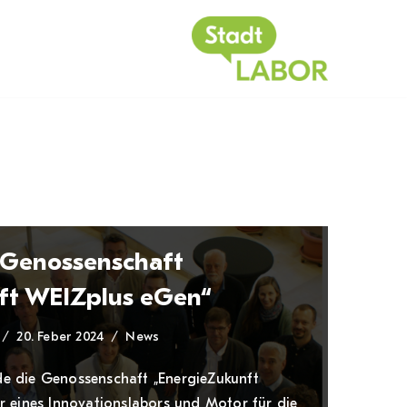
Genossenschaft
ft WEIZplus eGen“
20. Feber 2024
News
e die Genossenschaft „EnergieZukunft
r eines Innovationslabors und Motor für die