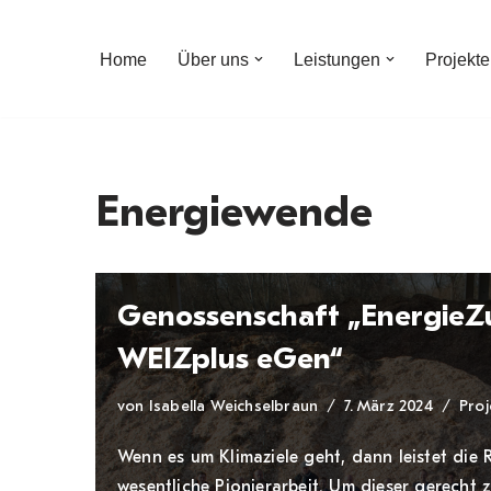
Home
Über uns
Leistungen
Projekte
Zum
Inhalt
Energiewende
Genossenschaft „EnergieZ
WEIZplus eGen“
von
Isabella Weichselbraun
7. März 2024
Proj
Wenn es um Klimaziele geht, dann leistet die
wesentliche Pionierarbeit. Um dieser gerecht 