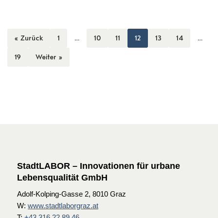
« Zurück
1
…
10
11
12
13
14
…
19
Weiter »
StadtLABOR – Innovationen für urbane
Lebensqualität GmbH
Adolf-Kolping-Gasse 2, 8010 Graz
W:
www.stadtlaborgraz.at
T:
+43 316 22 89 46