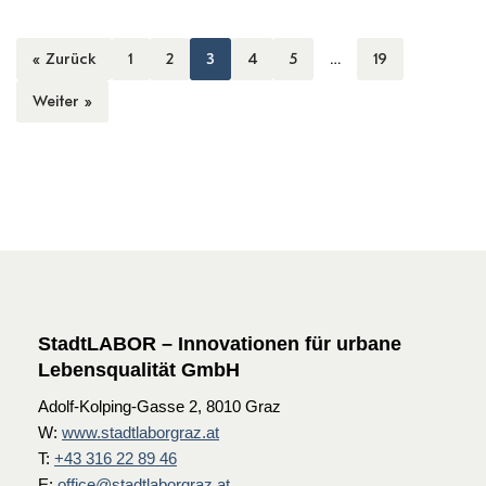
« Zurück
1
2
3
4
5
…
19
Weiter »
StadtLABOR – Innovationen für urbane
Lebensqualität GmbH
Adolf-Kolping-Gasse 2, 8010 Graz
W:
www.stadtlaborgraz.at
T:
+43 316 22 89 46
E:
office@stadtlaborgraz.at