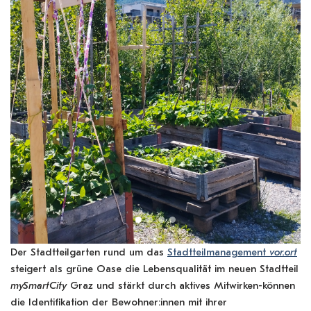
1. Workshop mit Gar
Der Stadtteilgarten rund um das
Stadtteilmanagement
vor.ort
steigert als grüne Oase die Lebensqualität im neuen Stadtteil
mySmartCity
Graz und stärkt durch aktives Mitwirken-können
die Identifikation der Bewohner:innen mit ihrer