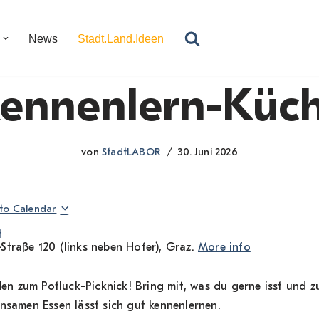
News
Stadt.Land.Ideen
ennenlern-Küc
von
StadtLABOR
30. Juni 2026
to Calendar
t
traße 120 (links neben Hofer), Graz.
More info
den zum Potluck-Picknick! Bring mit, was du gerne isst und zu
nsamen Essen lässt sich gut kennenlernen.