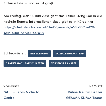
Orten ist da – und es ist groß.
Am Freitag, den 12. Juni 2026 geht das Leiner Living Lab in die
nächste Runde: Informationen dazu gibt es in Kürze hier:
https://stadt-land-ideen.at/de-DE/events/e58b3561-ef29-
451b-a001-bcb700ee7438
Schlagwörter:
BETEILIGUNG
SOZIALE INNOVATION
STARKE NACHBARSCHAFTEN
WISSENSTRANSFER
VORHERIGE
NÄCHSTE
NiCE – From Niche to
Bühne frei für Grazer
Centre
GEMMA KLIMA-Teams