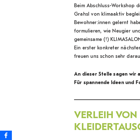
Beim Abschluss-Workshop d
Grahsl von klimaaktiv begle
Bewohner:innen gelernt hab
formulieren, wie Neugier un
gemeinsame (!) KLIMASALON-
Ein erster konkreter nächste
freuen uns schon sehr darau
An dieser Stelle sagen wir
Für spannende Ideen und F
V
ERLEIH VON
KLEIDERTAU