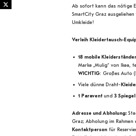
Ab sofort kann das nötige 
SmartCity Graz ausgeliehen 
Umkleide!
Verleih Kleidertausch-Equi
18 mobile Kleiderstände
Marke „Mulig“ von Ikea, t
WICHTIG
: Großes Auto (
Viele dünne Draht-
Kleid
1 Paravent
und
3 Spiegel
Adresse und Abholung:
Sta
Graz; Abholung im Rahmen d
Kontaktperson
für Reservie