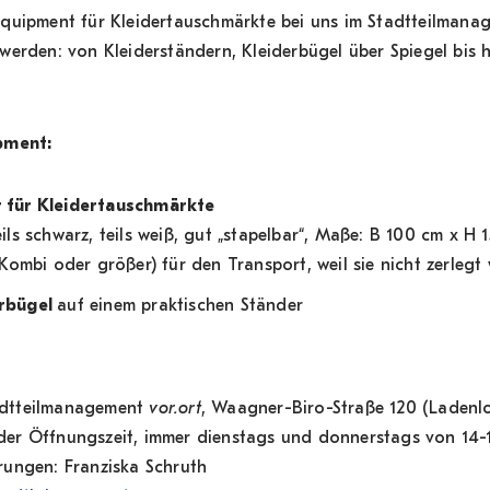
Equipment für Kleidertauschmärkte bei uns im Stadtteilman
werden: von Kleiderständern, Kleiderbügel über Spiegel bis 
pment:
r für Kleidertauschmärkte
eils schwarz, teils weiß, gut „stapelbar“, Maße: B 100 cm x H
Kombi oder größer) für den Transport, weil sie nicht zerleg
erbügel
auf einem praktischen Ständer
dtteilmanagement
vor.ort
, Waagner-Biro-Straße 120 (Ladenlo
er Öffnungszeit, immer dienstags und donnerstags von 14-
rungen: Franziska Schruth