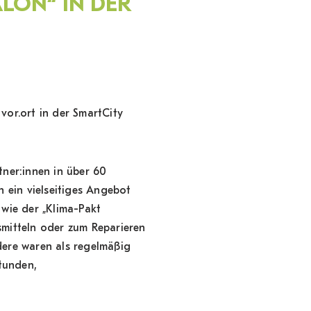
LON“ IN DER
or.ort in der SmartCity
tner:innen in über 60
n ein vielseitiges Angebot
 wie der „Klima-Pakt
smitteln oder zum Reparieren
dere waren als regelmäßig
tunden,