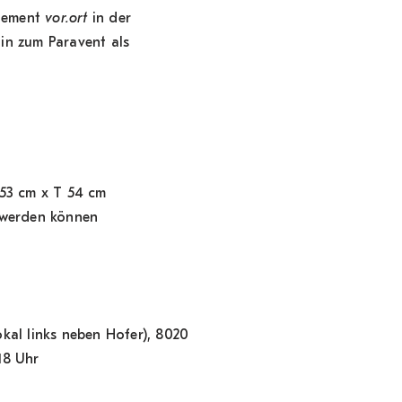
agement
vor.ort
in der
hin zum Paravent als
 153 cm x T 54 cm
t werden können
kal links neben Hofer), 8020
18 Uhr