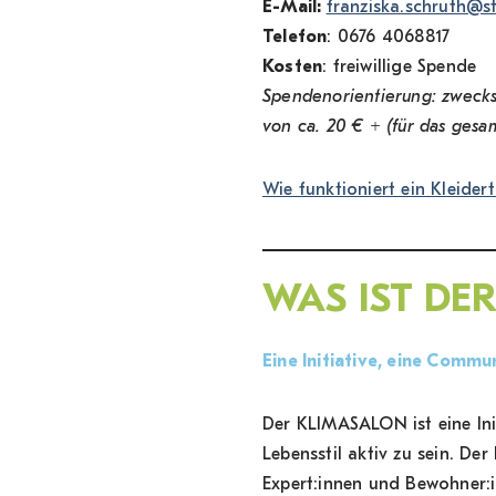
E-Mail:
franziska.schruth@s
Telefon
: 0676 4068817
Kosten
: freiwillige Spende
Spendenorientierung: zwecks
von ca. 20 € + (für das ges
Wie funktioniert ein Kleider
WAS IST DE
Eine Initiative, eine Commun
Der KLIMASALON ist eine Ini
Lebensstil aktiv zu sein. D
Expert:innen und Bewohner: