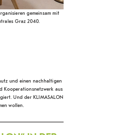
Fahrra
 organisieren gemeinsam mit
utrales Graz 2040.
hutz und einen nachhaltigen
nd Kooperationsnetzwerk aus
gagiert. Und der KLIMASALON
men wollen.