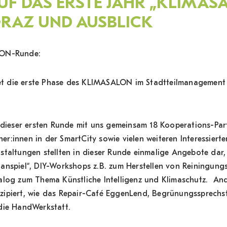
UF DAS ERSTE JAHR „KLIMASA
RAZ UND AUSBLICK
LON-Runde:
 die erste Phase des KLIMASALON im Stadtteilmanagement v
n dieser ersten Runde mit uns gemeinsam 18 Kooperations-Par
:innen in der SmartCity sowie vielen weiteren Interessierte
staltungen stellten in dieser Runde einmalige Angebote dar,
anspiel“, DIY-Workshops z.B. zum Herstellen von Reiningung
alog zum Thema Künstliche Intelligenz und Klimaschutz. An
zipiert, wie das Repair-Café EggenLend, Begrünungssprechs
die HandWerkstatt.