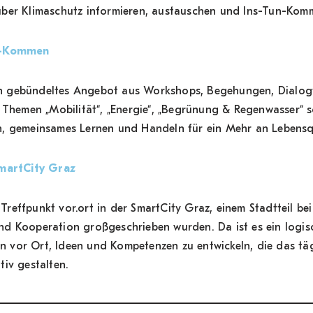
ch über Klimaschutz informieren, austauschen und Ins-Tun-Kom
un-Kommen
 gebündeltes Angebot aus Workshops, Begehungen, Dialogv
n Themen „Mobilität“, „Energie“, „Begrünung & Regenwasser“
h, gemeinsames Lernen und Handeln für ein Mehr an Lebensqu
SmartCity Graz
reffpunkt vor.ort in der SmartCity Graz, einem Stadtteil be
d Kooperation großgeschrieben wurden. Da ist es ein logisc
vor Ort, Ideen und Kompetenzen zu entwickeln, die das täg
tiv gestalten.