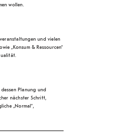
men wollen.
eranstaltungen und vielen
 sowie „Konsum & Ressourcen“
alität.
i dessen Planung und
her nächster Schritt,
liche „Normal“,